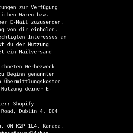
tungen zur Verfügung
lichen Waren bzw.
per E-Mail zuzusenden.
ng von dir einholen.
echtigten Interesses an
st du der Nutzung
et ein Mailversand
ichneten Werbezweck
zu Beginn genannten
h Übermittlungskosten
 Nutzung deiner E-
ter: Shopify
 Road, Dublin 4, D04
a, ON K2P 1L4, Kanada.