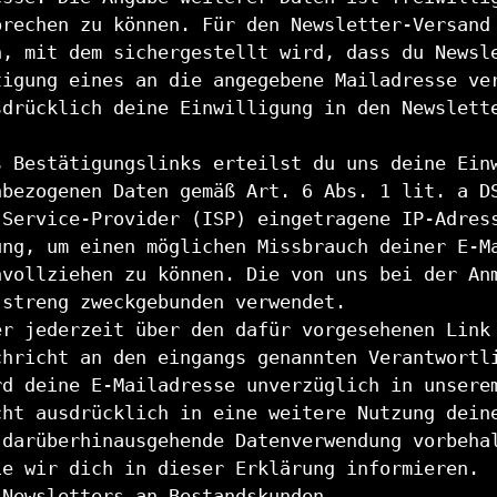
prechen zu können. Für den Newsletter-Versand
n, mit dem sichergestellt wird, dass du Newsl
tigung eines an die angegebene Mailadresse ve
sdrücklich deine Einwilligung in den Newslett
s Bestätigungslinks erteilst du uns deine Ein
nbezogenen Daten gemäß Art. 6 Abs. 1 lit. a D
 Service-Provider (ISP) eingetragene IP-Adres
ung, um einen möglichen Missbrauch deiner E-M
hvollziehen zu können. Die von uns bei der An
 streng zweckgebunden verwendet.
er jederzeit über den dafür vorgesehenen Link
chricht an den eingangs genannten Verantwortl
rd deine E-Mailadresse unverzüglich in unsere
cht ausdrücklich in eine weitere Nutzung dein
 darüberhinausgehende Datenverwendung vorbeha
ie wir dich in dieser Erklärung informieren.
-Newsletters an Bestandskunden