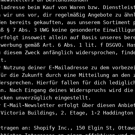
iladresse beim Kauf von Waren bzw. Dienstleis
n wir uns vor, dir regelmäßig Angebote zu ähn
den bereits gekauften, aus unserem Sortiment 
äß § 7 Abs. 3 UWG keine gesonderte Einwilligu
erfolgt insoweit allein auf Basis unseres ber
twerbung gemäß Art. 6 Abs. 1 lit. f DSGVO. Ha
u diesem Zweck anfänglich widersprochen, find
tt.
r Nutzung deiner E-Mailadresse zu dem vorbeze
für die Zukunft durch eine Mitteilung an den 
dersprechen. Hierfür fallen für dich lediglic
an. Nach Eingang deines Widerspruchs wird die
ecken unverzüglich eingestellt.
r E-Mail-Newsletter erfolgt über diesen Anbie
 Victoria Buildings, 2. Etage, 1-2 Haddington
rtragen an: Shopify Inc., 150 Elgin St, Ottaw