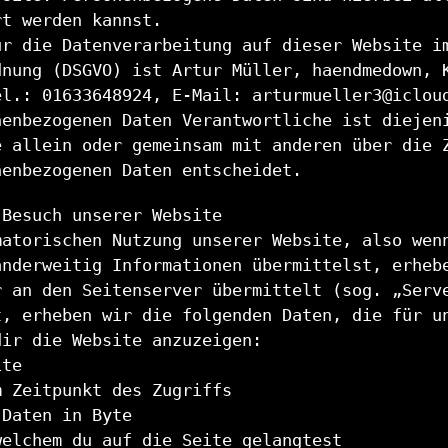
rt werden kannst.
ür die Datenverarbeitung auf dieser Website i
dnung (DSGVO) ist Artur Müller, haendmedown, 
el.: 01633648924, E-Mail: arturmueller3@iclou
nenbezogenen Daten Verantwortliche ist diejen
e allein oder gemeinsam mit anderen über die 
nenbezogenen Daten entscheidet.
 Besuch unserer Website
matorischen Nutzung unserer Website, also wen
anderweitig Informationen übermittelst, erheb
r an den Seitenserver übermittelt (sog. „Serv
t, erheben wir die folgenden Daten, die für u
dir die Website anzuzeigen:
ite
m Zeitpunkt des Zugriffs
 Daten in Byte
welchem du auf die Seite gelangtest