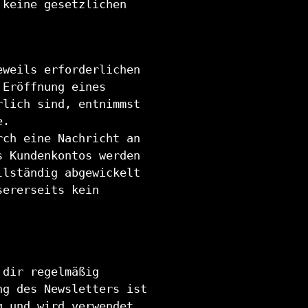
 keine gesetzlichen
eweils erforderlichen
 Eröffnung eines
rlich sind, entnimmst
e.
rch eine Nachricht an
s Kundenkontos werden
llständig abgewickelt
sererseits kein
 dir regelmäßig
ng des Newsletters ist
g und wird verwendet,