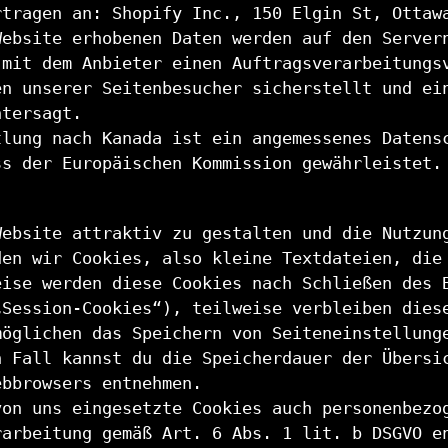
rtragen an: Shopify Inc., 150 Elgin St, Ottaw
Website erhobenen Daten werden auf den Server
 mit dem Anbieter einen Auftragsverarbeitungs
en unserer Seitenbesucher sicherstellt und ei
ntersagt.
tlung nach Kanada ist ein angemessenes Datens
ss der Europäischen Kommission gewährleistet.
Website attraktiv zu gestalten und die Nutzun
den wir Cookies, also kleine Textdateien, die
eise werden diese Cookies nach Schließen des 
„Session-Cookies“), teilweise verbleiben dies
möglichen das Speichern von Seiteneinstellung
n Fall kannst du die Speicherdauer der Übersi
ebbrowsers entnehmen.
von uns eingesetzte Cookies auch personenbezo
rarbeitung gemäß Art. 6 Abs. 1 lit. b DSGVO e