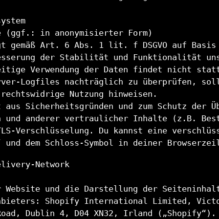
system
e (ggf.: in anonymisierter Form)
gt gemäß Art. 6 Abs. 1 lit. f DSGVO auf Basis
esserung der Stabilität und Funktionalität un
eitige Verwendung der Daten findet nicht stat
rver-Logfiles nachträglich zu überprüfen, sol
 rechtswidrige Nutzung hinweisen.
t aus Sicherheitsgründen und zum Schutz der Ü
n und anderer vertraulicher Inhalte (z.B. Bes
TLS-Verschlüsselung. Du kannst eine verschlüs
“ und dem Schloss-Symbol in deiner Browserzei
elivery-Network
r Website und die Darstellung der Seiteninhal
nbieters: Shopify International Limited, Vict
Road, Dublin 4, D04 XN32, Irland („Shopify“).