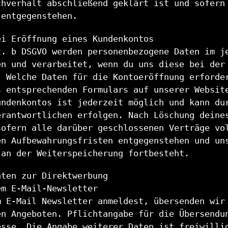
chverhalt abschließend geklärt ist und sofern
 entgegenstehen.
ei Eröffnung eines Kundenkontos
t. b DSGVO werden personenbezogene Daten im j
en und verarbeitet, wenn du uns diese bei der
. Welche Daten für die Kontoeröffnung erforde
s entsprechenden Formulars auf unserer Websit
undenkontos ist jederzeit möglich und kann du
erantwortlichen erfolgen. Nach Löschung deine
sofern alle darüber geschlossenen Verträge vo
en Aufbewahrungsfristen entgegenstehen und un
 an der Weiterspeicherung fortbesteht.
aten zur Direktwerbung
em E-Mail-Newsletter
m E-Mail Newsletter anmeldest, übersenden wir
en Angeboten. Pflichtangabe für die Übersendu
esse. Die Angabe weiterer Daten ist freiwilli