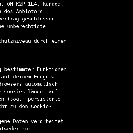
a, ON K2P 1L4, Kanada.
n des Anbieters
vertrag geschlossen,
ne unberechtigte
chutzniveau durch einen
g bestimmter Funktionen
 auf deinem Endgerät
Browsers automatisch
e Cookies länger auf
en (sog. „persistente
cht zu den Cookie-
gene Daten verarbeitet
ntweder zur